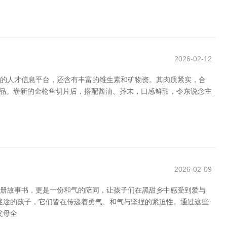
2026-02-12
好的人才信息平台，还含有丰富的维生素和矿物资。其肉质紧实，合
菜品。崭新的金枪鱼切片后，搭配酱油、芥末，口感鲜甜，令东说念主
2026-02-09
一册故事书，更是一份和气的陪同，让孩子们在黑甜乡中感受到爱与
迷途的孩子，它们皆在传递着勇气、和气与坚捏的紧迫性。通过这些
父母全