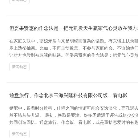
但委果贤惠的作念法是：把元凯发天生赢家气心灵放在我方
在家庭关联中，婆媳矛盾向来是明锐而复杂的话题。有东谈主认为凯
扉上透彻抽离。比如，不再主动致意、不参与家庭约会、不诊治他们
让对方也尝到被忽视的味谈。但委果贤惠的作念法是：把元气心灵
新闻动态
通盘旅行、作念北京玉海兴隆科技有限公司饭、看电影
婚配中，跟着时分推移，佳耦之间的情谊可能会安逸淡化，面孔退
然不错从头升温。 最初，换取是要津。好多矛盾源于诬告或短少交
共同创造回忆。通盘旅行、作念饭、看电影，或是重拾恋爱时的有
新闻动态