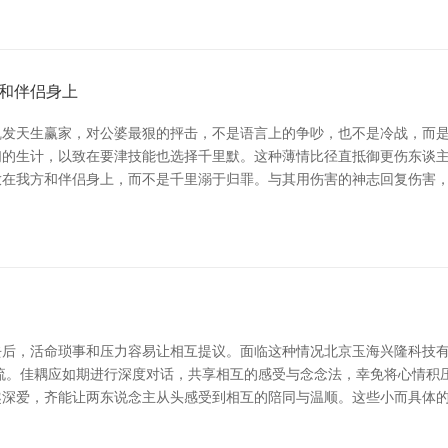
和伴侣身上
发天生赢家，对公婆最狠的抨击，不是语言上的争吵，也不是冷战，而是“无
的生计，以致在要津技能也选择千里默。这种薄情比径直抵御更伤东谈主
放在我方和伴侣身上，而不是千里溺于归罪。与其用伤害的神志回复伤害
去后，活命琐事和压力容易让相互提议。面临这种情况北京玉海兴隆科技
流。佳耦应如期进行深度对话，共享相互的感受与念念法，幸免将心情积
趣深爱，齐能让两东说念主从头感受到相互的陪同与温顺。这些小而具体