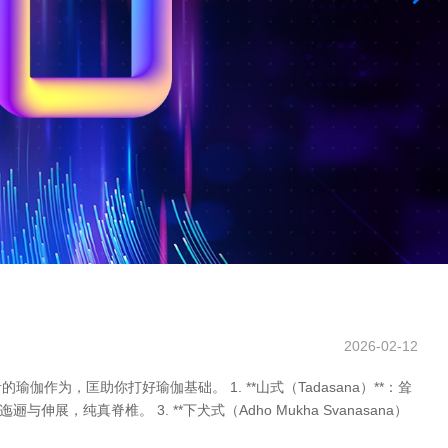
2026-02-12
，匡助你打好瑜伽基础。 1. **山式（Tadasana）**：耸
伸展，纯真脊椎。 3. **下犬式（Adho Mukha Svanasana）