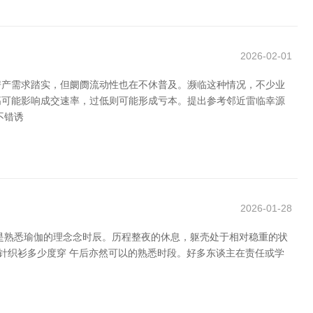
2026-02-01
房产需求踏实，但阛阓流动性也在不休普及。濒临这种情况，不少业
高可能影响成交速率，过低则可能形成亏本。提出参考邻近雷临幸源
不错诱
2026-01-28
是熟悉瑜伽的理念念时辰。历程整夜的休息，躯壳处于相对稳重的状
针织衫多少度穿 午后亦然可以的熟悉时段。好多东谈主在责任或学