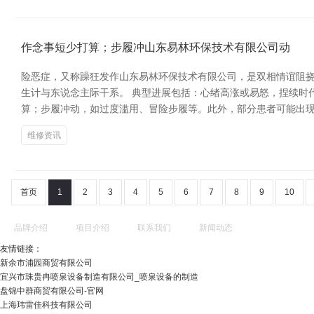
作念事短少打算；步履冲山东易林环保技术有限公司动
险恶症，又称躁狂发作山东易林环保技术有限公司，是双相情谊阻
生计与东说念主际干系。 典型进展包括：心绪高涨或易怒，捏续时
算；步履冲动，如过度滥用、冒险步履等。此外，部分患者可能出现
维修资讯
首页
1
2
3
4
5
6
7
8
9
10
品牌介绍
项目介绍
联系我们
新闻动态
友情链接：
新余市浦园商贸有限公司
宜兴市珠贵冉喷泉设备制造有限公司_喷泉设备的制造
盘锦中群商贸有限公司-官网
上海玮雷佳科技有限公司