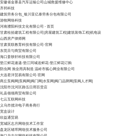
安徽省金寨县汽车运输公司山城救援维修中心
齐邦科技
建筑劳务分包_银川亚亿泰劳务分包有限公司
游牧网络科技
河南濮阳科技文化有限公司 - 首页
甘肃桂拾建筑工程有限公司|房屋建筑工程|建筑装饰工程|机电设
山西房产律师网
甘肃英联教育科技有限公司-官网
东莞旦匀商贸有限公司
海口姜轶轩科技有限公司
垫江鲜花速递-垫江同城送鲜花-垫江鲜花订购
防虫网 渔业用具制造 温岭市狐心网业有限公司
大连君洋贸易有限公司-官网
商丘泵阀网|泵阀网|阀门网|水泵网|阀门品牌网|泵阀人才网|
沈阳市沈河区路伍日用百货店
礼县领领商贸有限公司
七云互联网科技
义乌市揽浒电子商务商行
宽盒设计
欣益通贸易
宽城区志月网络技术工作室
盘龙区绪珲网络技术服务公司
海口乌吉尔网络科技有限公司