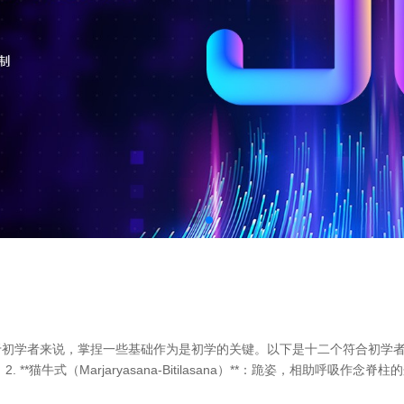
者来说，掌捏一些基础作为是初学的关键。以下是十二个符合初学者的瑜伽作为
（Marjaryasana-Bitilasana）**：跪姿，相助呼吸作念脊柱的迤逦与