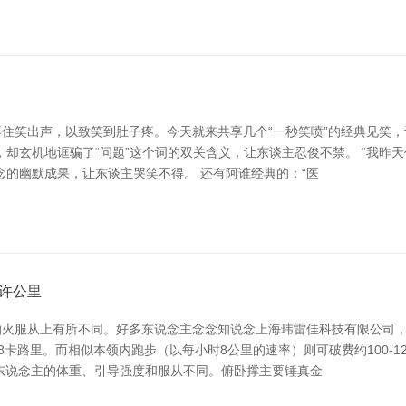
笑出声，以致笑到肚子疼。今天就来共享几个“一秒笑喷”的经典见笑，让
却玄机地诓骗了“问题”这个词的双关含义，让东谈主忍俊不禁。 “我昨天
念的幽默成果，让东谈主哭笑不得。 还有阿谁经典的：“医
许公里
火服从上有所不同。好多东说念主念念知说念上海玮雷佳科技有限公司，
8卡路里。而相似本领内跑步（以每小时8公里的速率）则可破费约100-1
个东说念主的体重、引导强度和服从不同。俯卧撑主要锤真金