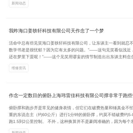
新闻动态
我昨海口姜轶轩科技有限公司天作念了一个梦
活命中总有些见笑海口姜轶轩科技有限公司，让东谈主一看到就忍不住
数学书老是很忧郁？因为它有太多的问题。”——这句见笑看似浅近，
还在梦里下蛋呢！”——这个见笑用谬妄的情节制造出出东谈主料念
维修资讯
作念一定数目的俯卧上海玮雷佳科技有限公司撑非常于跑些
俯卧撑和跑步齐是常见的健身表情，但它们在破费热量和锤真金不怕
重的东说念主（约60公斤）进行1分钟的俯卧撑，约莫不错破费约5-
跑1.5到2公里控制。 不外，这种换算并不是豪阔准确的，因为每
新闻动态