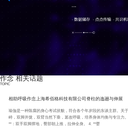
作念 相关话题
TOPIC
相助呼吸作念上海希佰格科技有限公司脊柱的迤逦与伸展
瑜伽是一种陈腐的身心考试状貌，符合各个年岁段的东谈主群。关于初学
峙，双脚并拢，双臂当然下垂，篡改呼吸，培养身体均衡与专注力。 2. **猫牛式
**：双手双脚撑地，臀部朝上推，拉伸全身。 4. **婴