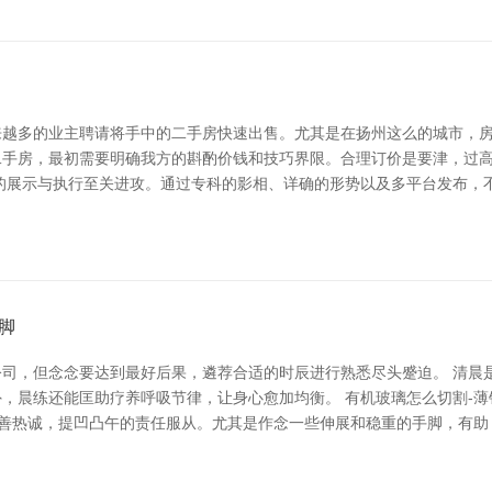
来越多的业主聘请将手中的二手房快速出售。尤其是在扬州这么的城市，
的二手房，最初需要明确我方的斟酌价钱和技巧界限。合理订价是要津，过
的展示与执行至关进攻。通过专科的影相、详确的形势以及多平台发布，
脚
司，但念念要达到最好后果，遴荐合适的时辰进行熟悉尽头蹙迫。 清晨
，晨练还能匡助疗养呼吸节律，让身心愈加均衡。 有机玻璃怎么切割-薄
、改善热诚，提凹凸午的责任服从。尤其是作念一些伸展和稳重的手脚，有助