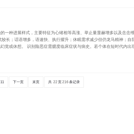
挠的一种进展样式，主要特征为心绪相等高涨、举止量显赫增多以及念念
代较长；话语增多，语速快、执行擢升；休眠需求减少但仍龙马精神；自
幻觉或休想。 识别险恶症需臆度临床症状与病史。若个体在短时代内出
11
下一页
末页
共
22
页
216
条记录