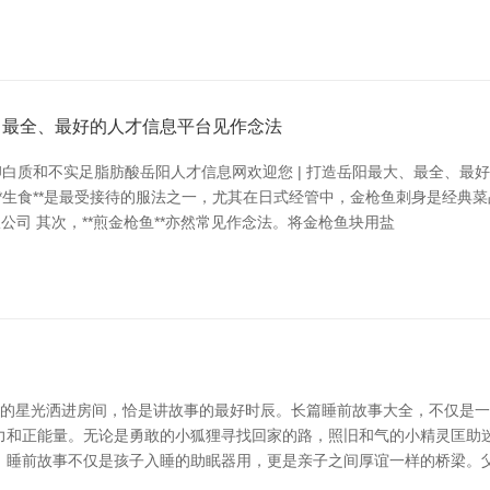
大、最全、最好的人才信息平台见作念法
白质和不实足脂肪酸岳阳人才信息网欢迎您 | 打造岳阳最大、最全、最
**生食**是最受接待的服法之一，尤其在日式经管中，金枪鱼刺身是经典
公司 其次，**煎金枪鱼**亦然常见作念法。将金枪鱼块用盐
外的星光洒进房间，恰是讲故事的最好时辰。长篇睡前故事大全，不仅是
力和正能量。无论是勇敢的小狐狸寻找回家的路，照旧和气的小精灵匡助
 睡前故事不仅是孩子入睡的助眠器用，更是亲子之间厚谊一样的桥梁。